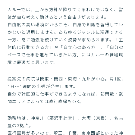
カルーでは、上から方針が降りてくるわけではなく、営
業が自ら考えて動けるという自由さがあります。
自由度の高い環境だからこそ、自身で知識を習得してい
かないと通用しません。あらゆるジャンルに精通できる
一方、常に勉強を続けていく姿勢が求められます。「主
体的に行動できる方」や「自立心のある方」、「自分の
ペースで仕事を進めていきたい方」にはカルーの職場環
境は最適だと思います。
提案先の病院は関東・関⻄・東海・九州が中心。月1回、
1日〜1週間の出張が発生します。
自分で計画的に仕事ができるようになれば、訪問数・訪
問エリアによっては直行直帰もOK。
勤務地は、神奈川（藤沢市辻堂）、大阪（京橋）、名古
屋の3拠点。
直行直帰が多いので、埼玉、千葉、東京西部といった神