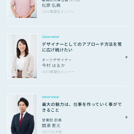
松原 弘典
2010年設立メンバー
interview
デザイナーとしてのアプローチ方法を常
に広げ続けたい
チーフデザイナー
今村 はるか
2010年設立メンバー
interview
最大の魅力は、仕事を作っていく事がで
きること
営業部 部長
間瀬 恵太
2017.01入社