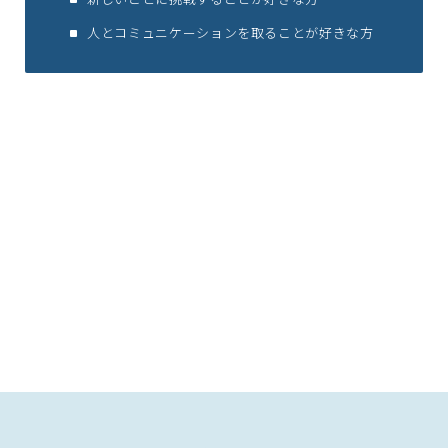
人とコミュニケーションを取ることが好きな方
Word・Excel・PowerPointの基本操作ができる
方